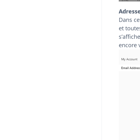
Adress
Dans ce
et tout
s’affich
encore v