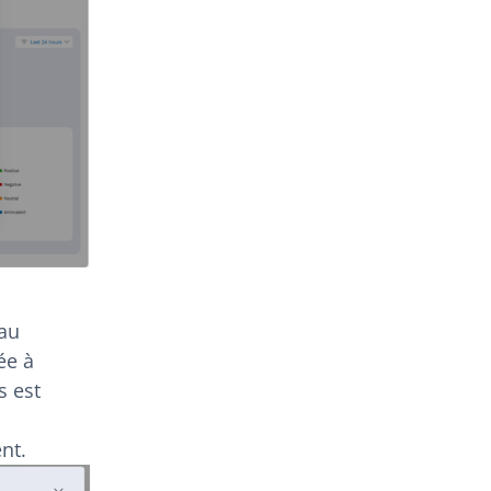
eau
ée à
s est
nt.