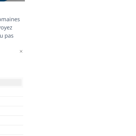
domaines
voyez
ou pas