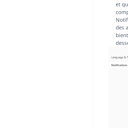
et qu
comp
Notif
des a
bient
dess