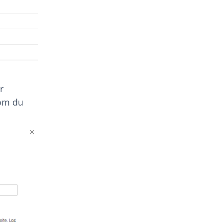
r
nom du