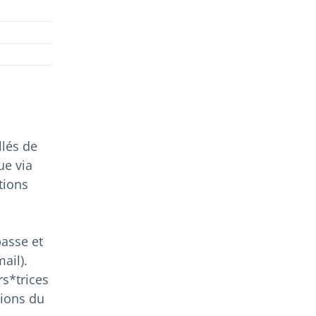
llés de
ue via
tions
passe et
ail).
rs*trices
tions du