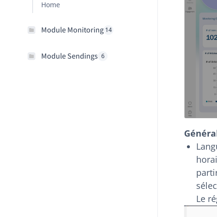
Home
Module Monitoring
14
Module Sendings
6
Général
Langu
horai
parti
sélec
Le r