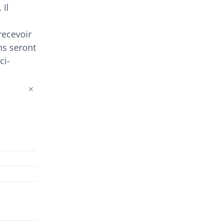
 Il
recevoir
ns seront
ci-