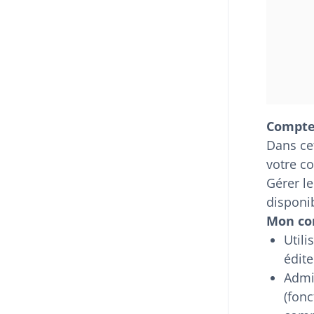
Compt
Dans cet
votre c
Gérer le
disponib
Mon co
Utili
édite
Admin
(fonc